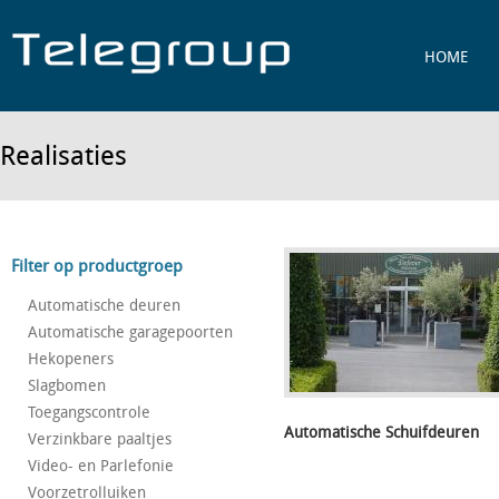
Jump to navigation
HOME
Realisaties
Filter op productgroep
Automatische deuren
Automatische garagepoorten
Hekopeners
Slagbomen
Toegangscontrole
Automatische Schuifdeuren
Verzinkbare paaltjes
Video- en Parlefonie
Voorzetrolluiken