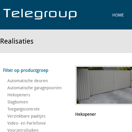
Jump to navigation
HOME
Realisaties
Filter op productgroep
Automatische deuren
Automatische garagepoorten
Hekopeners
Slagbomen
Toegangscontrole
Hekopener
Verzinkbare paaltjes
Video- en Parlefonie
Voorzetrolluiken